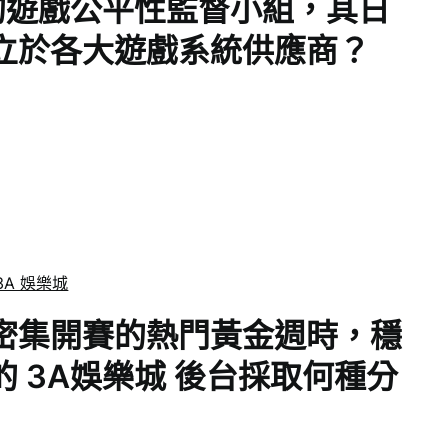
的遊戲公平性監督小組，其日
立於各大遊戲系統供應商？
密集開賽的熱門黃金週時，穩
 3A娛樂城 後台採取何種分