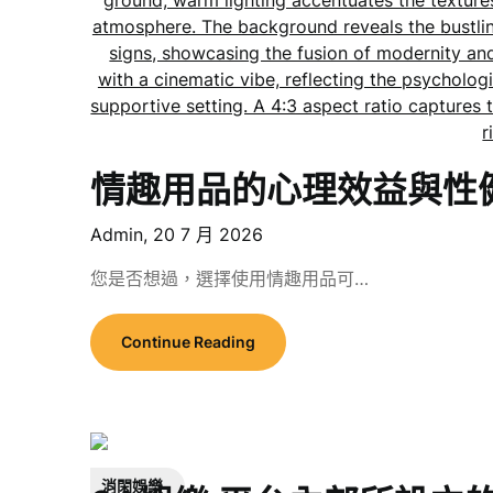
情趣用品的心理效益與性
Admin,
20 7 月 2026
您是否想過，選擇使用情趣用品可…
Continue Reading
消閑娛樂