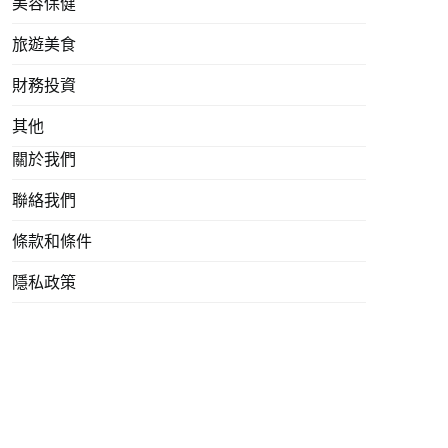
美容保健
旅遊美食
財務投資
其他
關於我們
聯絡我們
條款和條件
隱私政策