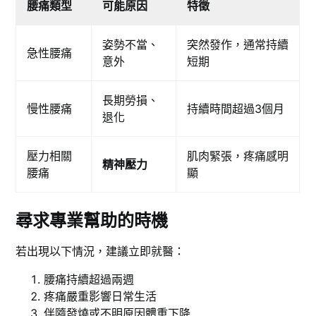
腰痛類型
可能原因
特徵
姿勢不當、
突然發作，通常持續
急性腰痛
意外
短期
長期勞損、
慢性腰痛
持續時間超過3個月
退化
壓力相關
肌肉緊張，疼痛感明
精神壓力
腰痛
顯
尋求專業幫助的時機
若出現以下情況，建議立即就醫：
腰痛持續超過兩週
疼痛嚴重影響日常生活
伴隨發燒或不明原因體重下降