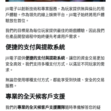
jili電子以創新技術和專業服務，為玩家提供無與倫比的用
戶體驗。作為領先的線上娛樂平台，jili電子始終將用戶體
驗放在首位。
我們的目標是為每位玩家提供最佳的遊戲體驗，因此我們
在產品開發過程中始終優先考慮用戶需求。
便捷的支付與提款系統
jili電子提供
便捷的支付與提款系統
，讓您的資金交易更加
安全高效。我們支持多種支付方式，以滿足不同玩家的需
求。
無論您使用哪種支付方式，都能享受到快速、安全的交易
服務。
專業的全天候客戶支援
我們的
專業的全天候客戶支援團隊
隨時準備解答您的疑