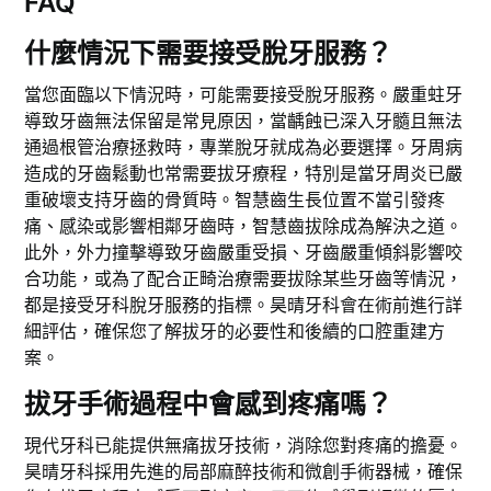
FAQ
什麼情況下需要接受脫牙服務？
當您面臨以下情況時，可能需要接受脫牙服務。嚴重蛀牙
導致牙齒無法保留是常見原因，當齲蝕已深入牙髓且無法
通過根管治療拯救時，專業脫牙就成為必要選擇。牙周病
造成的牙齒鬆動也常需要拔牙療程，特別是當牙周炎已嚴
重破壞支持牙齒的骨質時。智慧齒生長位置不當引發疼
痛、感染或影響相鄰牙齒時，智慧齒拔除成為解決之道。
此外，外力撞擊導致牙齒嚴重受損、牙齒嚴重傾斜影響咬
合功能，或為了配合正畸治療需要拔除某些牙齒等情況，
都是接受牙科脫牙服務的指標。昊晴牙科會在術前進行詳
細評估，確保您了解拔牙的必要性和後續的口腔重建方
案。
拔牙手術過程中會感到疼痛嗎？
現代牙科已能提供無痛拔牙技術，消除您對疼痛的擔憂。
昊晴牙科採用先進的局部麻醉技術和微創手術器械，確保