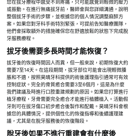
您在拔牙療程中感受不到疼痛，只可能感覺到輕微的壓力
或振動。在進行無痛拔牙前，醫師會與您詳細溝通，說明
整個拔牙手術的步驟，並根據您的個人情況調整麻醉方
案。如果您對牙科手術特別緊張，可提前告知醫療團隊，
他們會採取額外的措施確保您在舒適放鬆的狀態下完成脫
牙服務療程。
拔牙後需要多長時間才能恢復？
拔牙後的恢復時間因人而異，但一般來說，初期恢復大約
需要7至14天。在這段期間，拔牙部位可能會出現輕微腫
脹和不適，按照昊晴牙科提供的術後護理指引通常可有效
控制症狀。完全的骨質癒合需要3至6個月，這是為什麼
我們建議及時進行口腔重建規劃的原因。如果您打算進行
植牙療程，牙骨需要完全癒合才能進行植體植入。活動假
牙則可在拔牙傷口初步癒合後製作和配戴。昊晴牙科會根
據您的具體情況，提供個性化的恢復指導和後續護理建
議，尤其是在脫牙服務後的恢復階段。
脫牙後如果不進行重建會有什麼後