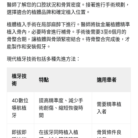
醫師了解您的口腔狀況和骨質密度。接著進行手術規劃，
選擇適合的植體品牌和確定植入位置。
植體植入手術在局部麻醉下進行。醫師將鈦金屬植體精準
植入骨內，必要時會進行補骨。手術後需要3至6個月的
骨整合期，讓植體與骨頭緊密結合。待骨整合完成後，才
能製作和安裝假牙。
現代植牙技術包括多種先進方法：
植牙技
特點
適用患者
術
4D數位
提高精準度、減少手
需要精準植
導航植
術創傷、縮短恢復時
入者
牙
間
即拔即
在拔牙同時植入植
骨質條件良