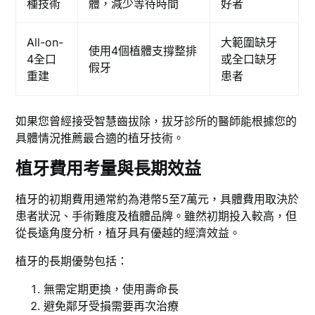
種技術
體，減少等待時間
好者
All-on-
大範圍缺牙
使用4個植體支撐整排
4全口
或全口缺牙
假牙
重建
患者
如果您曾經接受智慧齒拔除，拔牙診所的醫師能根據您的
具體情況推薦最合適的植牙技術。
植牙費用考量與長期效益
植牙的初期費用通常約為港幣5至7萬元，具體費用取決於
患者狀況、手術難度及植體品牌。雖然初期投入較高，但
從長遠角度分析，植牙具有優越的經濟效益。
植牙的長期優勢包括：
無需定期更換，使用壽命長
避免鄰牙受損需要再次治療