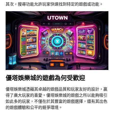
其次，搜尋功能允許玩家快速找到特定的遊戲或功能。
優塔娛樂城的遊戲為何受歡迎
優塔娛樂城憑藉其卓越的遊戲品質和玩家友好的設計，贏
得了廣大玩家的喜愛。優塔娛樂城的遊戲之所以能夠吸引
如此多的玩家，不僅在於其豐富的遊戲選擇，還有其出色
的遊戲體驗和公平的競爭環境。