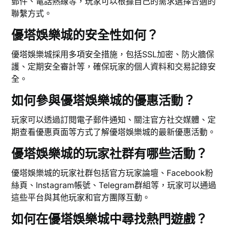
郵件、電話熱線等，玩家可以根據自己的需求選擇合適的
聯繫方式。
優塔娛樂城的安全性如何？
優塔娛樂城採用多項安全措施，包括SSL加密、防火牆保
護、定期安全審計等，確保玩家的個人資料和交易記錄安
全。
如何參與優塔娛樂城的優惠活動？
玩家可以透過訂閱電子郵件通知、關注官方社交媒體、定
期查看優惠頁面等方式了解優塔娛樂城的最新優惠活動。
優塔娛樂城的玩家社群有哪些活動？
優塔娛樂城的玩家社群包括官方玩家論壇、Facebook粉
絲頁、Instagram帳號、Telegram群組等，玩家可以通過
這些平台與其他玩家和官方團隊互動。
如何在優塔娛樂城中尋找熱門遊戲？