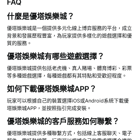
FAQ
什麼是優塔娛樂城？
優塔娛樂城是一個提供多元化線上博弈服務的平台，成立
背景和發展歷程豐富，為玩家提供多樣化的遊戲選擇和優
質的服務。
優塔娛樂城有哪些遊戲選擇？
優塔娛樂城提供包括老虎機、真人賭場、體育博彩、彩票
等多種遊戲選擇，每種遊戲都有其特點和受歡迎程度。
如何下載優塔娛樂城APP？
玩家可以根據自己的裝置選擇iOS或Android系統下載優
塔娛樂城APP，並按照指引完成安裝。
優塔娛樂城的客戶服務如何聯繫？
優塔娛樂城提供多種聯繫方式，包括線上客服聊天、電子