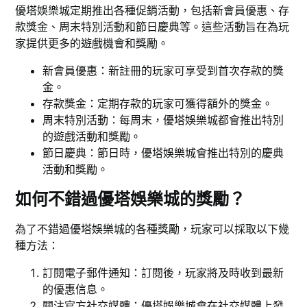
優塔娛樂城定期推出各種促銷活動，包括新會員優惠、存
款獎金、周末特別活動和節日慶典等。這些活動旨在為玩
家提供更多的遊戲機會和獎勵。
新會員優惠：新註冊的玩家可享受到首次存款的獎
金。
存款獎金：定期存款的玩家可獲得額外的獎金。
周末特別活動：每周末，優塔娛樂城都會推出特別
的遊戲活動和獎勵。
節日慶典：節日時，優塔娛樂城會推出特別的慶典
活動和獎勵。
如何不錯過優塔娛樂城的獎勵？
為了不錯過優塔娛樂城的各種獎勵，玩家可以採取以下幾
種方法：
訂閱電子郵件通知：訂閱後，玩家將及時收到最新
的優惠信息。
關注官方社交媒體：優塔娛樂城會在社交媒體上發