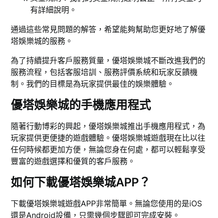
有詳細說明。
通過這些常見問題的解答，希望能夠幫助您更好地了解優
塔娛樂城的服務。
為了持續提升客戶服務質量，優塔娛樂城不斷改進我們的
服務流程，包括客服培訓、服務評價系統和玩家反饋機
制。我們的目標是為玩家提供最佳的娛樂體驗。
優塔娛樂城的手機應用程式
隨著行動博彩的興起，優塔娛樂城推出手機應用程式，為
玩家提供更便捷的遊戲體驗。優塔娛樂城遊戲現在比以往
任何時候都更加方便，無論您身在何處，都可以輕鬆享受
豐富的遊戲選擇和優質的客戶服務。
如何下載優塔娛樂城APP？
下載優塔娛樂城遊戲APP非常簡單。無論您使用的是iOS
還是Android設備，只需幾個步驟即可完成安裝。