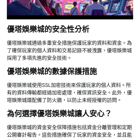
優塔娛樂城的安全性分析
優塔娛樂城通過多重安全措施保護玩家的資料和資金。為
了確保玩家的個人資料和交易記錄不被洩露，優塔娛樂城
採用了多項先進的安全技術。
優塔娛樂城的數據保護措施
優塔娛樂城使用SSL加密技術來保護玩家的個人資料。所
有的資料傳輸都經過加密處理，確保資訊安全。此外，優
塔娛樂城還配備了防火牆，以防止未經授權的訪問。
為何選擇優塔娛樂城讓人安心？
優塔娛樂城的資金安全保障措施包括資金分離管理和定期
公開審計報告。這些措施確保了玩家的資金安全，並且能